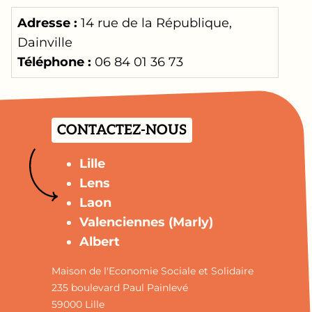
Adresse :
14 rue de la République,
Dainville
Téléphone :
06 84 01 36 73
CONTACTEZ-NOUS
Lille
Lens
Laon
Valenciennes (Marly)
Albert
Maison de l'Economie Sociale et Solidaire
235 boulevard Paul Painlevé
59000 Lille