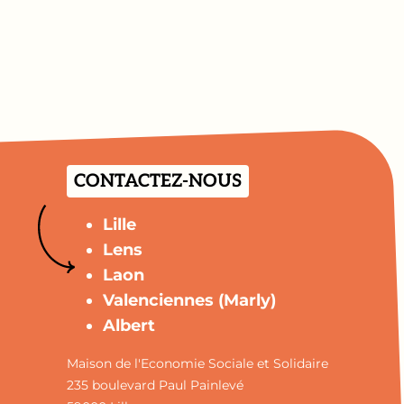
CONTACTEZ-NOUS
Lille
Lens
Laon
Valenciennes (Marly)
Albert
Maison de l'Economie Sociale et Solidaire
235 boulevard Paul Painlevé