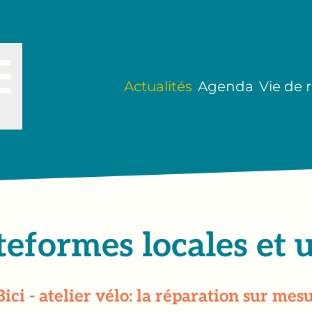
Actualités
Agenda
Vie de 
u
eformes locales et ut
Bici - atelier vélo: la réparation sur mesu