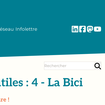
réseau
Infolettre
iles : 4 - La Bici
re !