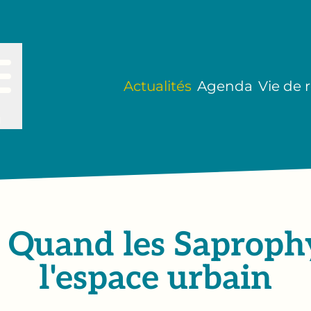
Actualités
Agenda
Vie de 
u
r] Quand les Saprop
l'espace urbain