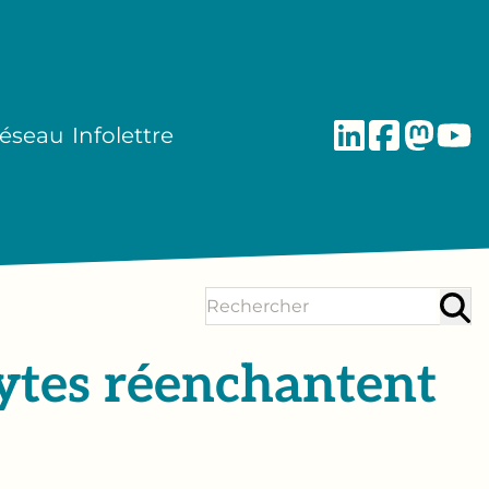
réseau
Infolettre
hytes réenchantent