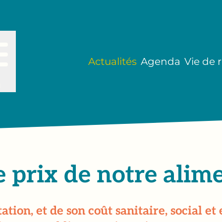
Actualités
Agenda
Vie de 
u
te prix de notre alim
tion, et de son coût sanitaire, social e