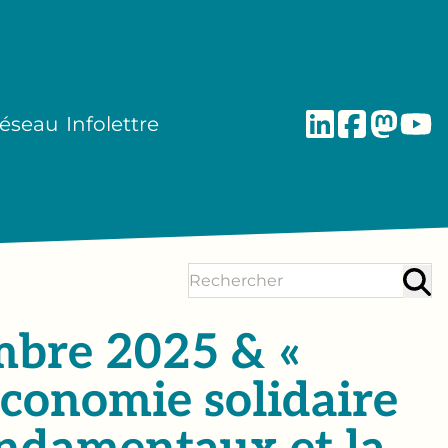
réseau
Infolettre
mbre 2025 & «
économie solidaire