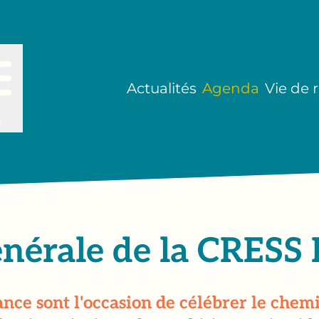
Actualités
Agenda
Vie de 
u
nérale de la CRESS
nce sont l'occasion de célébrer le chemi